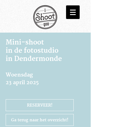
Mini-shoot
in de fotostudio
in Dendermonde
Woensdag
23 april 2025
RESERVEER!
Ga terug naar het overzicht!